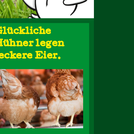
lückliche
Hühner legen
eckere Eier.