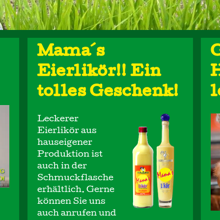
Mama´s
G
Eierlikör!! Ein
tolles Geschenk!
l
Leckerer
Eierlikör aus
hauseigener
Produktion ist
auch in der
Schmuckflasche
erhältlich. Gerne
können Sie uns
auch anrufen und