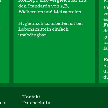
s
Konzept, also vergleichbar mit
St
den Standards von z.B.
fü
Bäckereien und Metzgereien.
ve
e
Hygienisch zu arbeiten ist bei
Fr
e
Lebensmitteln einfach
da
unabdingbar!
ge
nä
lä
E
S
d
dü
Kontakt
ice
Datenschutz