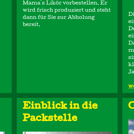
Mama`s Likör vorbestellen. Er
wird frisch produziert und steht
D
dann für Sie zur Abholung
ei
bereit.
De
e
Da
mi
si
kl
Ja
w
Einblick in die
G
Packstelle