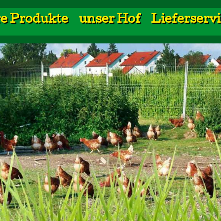
re Produkte
unser Hof
Lieferserv