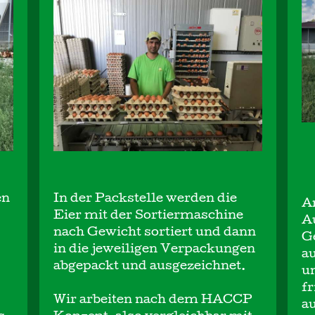
en
In der Packstelle werden die
A
Eier mit der Sortiermaschine
A
nach Gewicht sortiert und dann
G
in die jeweiligen Verpackungen
au
abgepackt und ausgezeichnet.
u
fr
Wir arbeiten nach dem HACCP
a